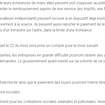
églé leurs échéances de mars, elles peuvent soit s’opposer au p
ander le remboursement auprès de leur service des impôts, une f
ravailleurs indépendants peuvent recourir à un dispositif déjà exist
ement à la source. Ils peuvent aussi reporter le paiement de le
u d’un trimestre sur l’autre, dans la limite d’une échéance.
nt le 22 du mois sera prise en compte pour le mois suivant.
santes, les entreprises en grande difficulté pourront obtenir des
 demandes. Le gouvernement ayant insisté sur sa volonté de ne vo
 d’électricité ainsi que le paiement des loyers pourront même êtr
ons sociales
ment pour les cotisations sociales salariales et patronales. Ains