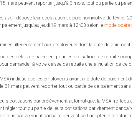
e 15 mars peuvent reporter, jusqu’à 3 mois, tout ou partie du paie
voir déposé leur déclaration sociale nominative de février 2020
ur paiement jusqu’au jeudi 19 mars à 12h00 selon le
mode opérato
mises ultérieurement aux employeurs dont la date de paiement de
ce des délais de paiement pour les cotisations de retraite com
d pour demander à votre caisse de retraite une annulation de ce 
e (MSA) indique que les employeurs ayant une date de paiement de
 le 31 mars peuvent reporter tout ou partie de ce paiement sans 
leurs cotisations par prélèvement automatique, la MSA n’effectu
t régler tout ou partie de leurs cotisations par virement bancaire
isations par virement bancaire peuvent soit adapter le montant d