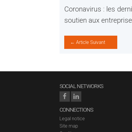
Coronavirus : les der
soutien aux entrepris
← Article Suivant
SOCIAL NETWORKS
CONNECTIONS
Legal notice
Site map