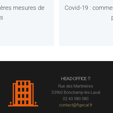
nières mesures de
Covid-19 : commen
es
HEAD OFFICE
Rue des Martinières
53960 Bonchamp-lès-Laval
02 43 580 580
contact@figecal.fr