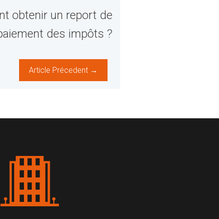
t obtenir un report de
paiement des impôts ?
Article Précedent →