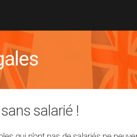
gales
sans salarié !
oles qui n’ont pas de salariés ne peuv