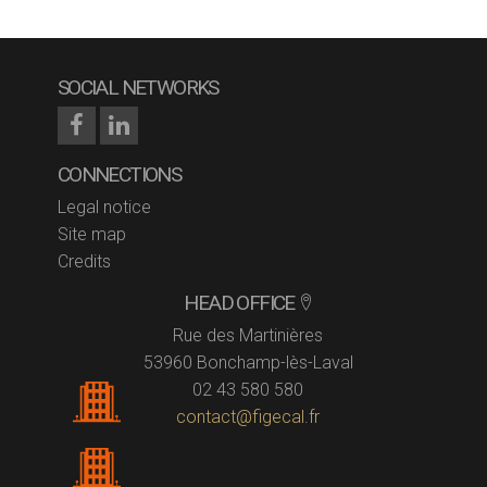
SOCIAL NETWORKS
CONNECTIONS
Legal notice
Site map
Credits
HEAD OFFICE
Rue des Martinières
53960 Bonchamp-lès-Laval
02 43 580 580
contact@figecal.fr