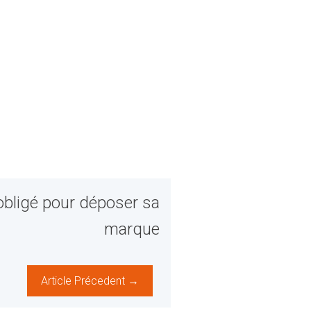
obligé pour déposer sa
marque
Article Précedent →