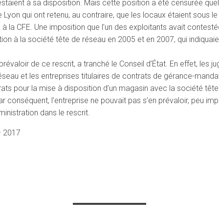
taient à sa disposition. Mais cette position a été censurée quel
 Lyon qui ont retenu, au contraire, que les locaux étaient sous l
à la CFE. Une imposition que l’un des exploitants avait contesté
tion à la société tête de réseau en 2005 et en 2007, qui indiquaie
révaloir de ce rescrit, a tranché le Conseil d’État. En effet, les 
éseau et les entreprises titulaires de contrats de gérance-mandat
rats pour la mise à disposition d’un magasin avec la société têt
r conséquent, l’entreprise ne pouvait pas s’en prévaloir, peu im
inistration dans le rescrit.
– 2017