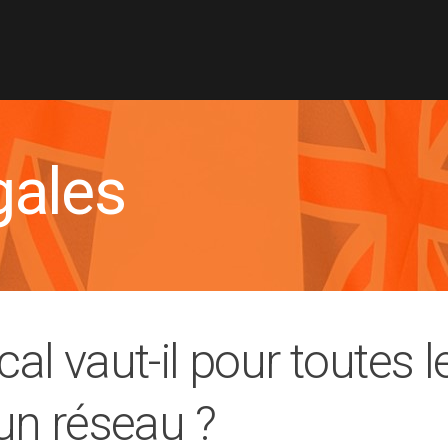
gales
scal vaut-il pour toutes 
n réseau ?