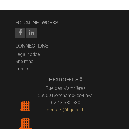
SOCIAL NETWORKS
CONNECTIONS
Legal notice
Site map
Credits
HEAD OFFICE
Rue des Martinières
53960 Bonchamp-lès-Laval
02 43 580 580
contact@figecal.fr