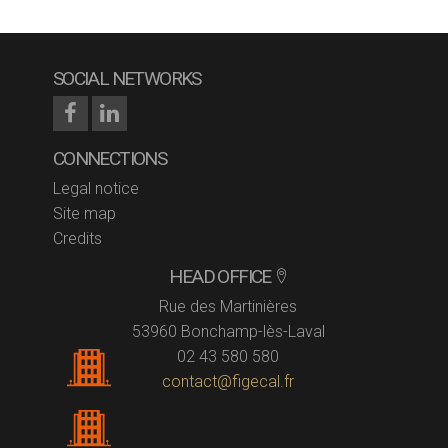
SOCIAL NETWORKS
CONNECTIONS
Legal notice
Site map
Credits
HEAD OFFICE
Rue des Martinières
53960 Bonchamp-lès-Laval
02 43 580 580
contact@figecal.fr