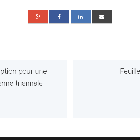
option pour une
Feuill
enne triennale