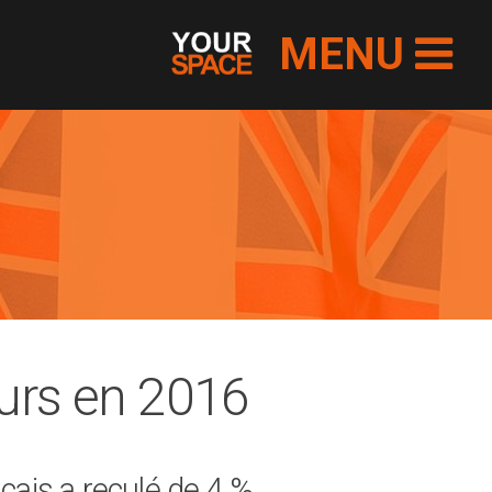
MENU
urs en 2016
çais a reculé de 4 %