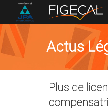
Actus Lé
Plus de lic
compensatri