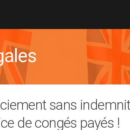
gales
enciement sans indemni
ce de congés payés !