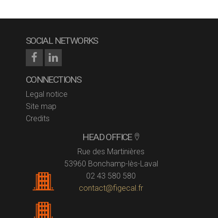
SOCIAL NETWORKS
CONNECTIONS
Legal notice
Site map
Credits
HEAD OFFICE
Rue des Martinières
53960 Bonchamp-lès-Laval
02 43 580 580
contact@figecal.fr