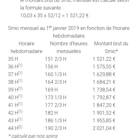
le montant brut du Smic mensuel est calculé selon
la formule suivante :
10,03 x 35 x 52/12 = 1 521,22 €.
er
Smic mensuel au 1
janvier 2019 en fonction de l’horaire
hebdomadaire
Horaire
Nombre d’heures
Montant brut du
hebdomadaire
mensuelles
Smic*
35 H
151 2/3 H
1 521,22 €
(1)
36 H
156 H
1 575,55 €
(1)
37 H
160 1/3 H
1 629,88 €
(1)
38 H
164 2/3 H
1 684,21 €
(1)
39 H
169 H
1 738,54 €
(1)
40 H
173 1/3 H
1 792,87 €
(1)
41 H
177 2/3 H
1 847,20 €
(1)
42 H
182 H
1 901,52 €
(1)
43 H
186 1/3 H
1 955,85 €
(2)
44 H
190 2/3 H
2 021,04 €
* calculé par nos soins