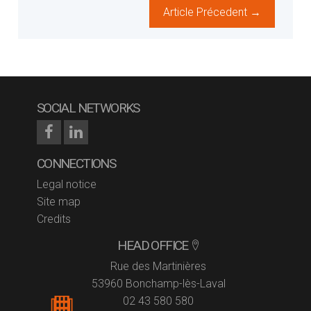
Article Précedent →
SOCIAL NETWORKS
CONNECTIONS
Legal notice
Site map
Credits
HEAD OFFICE
Rue des Martinières
53960 Bonchamp-lès-Laval
02 43 580 580