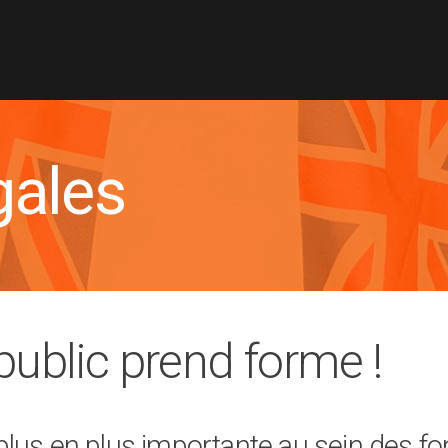
gales
 public prend forme !
plus en plus importante au sein des f