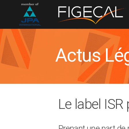
Actus Lé
Le label ISR
Prenant une part de 