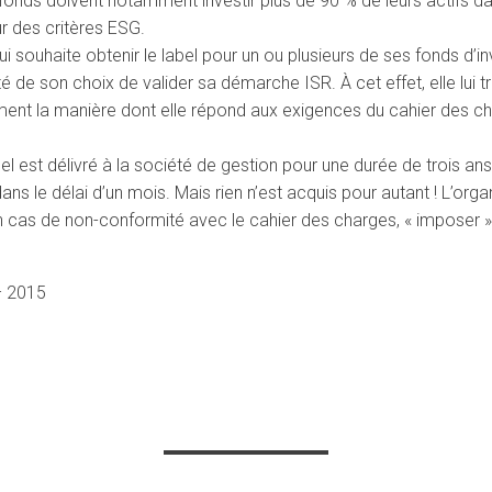
 fonds doivent notamment investir plus de 90 % de leurs actifs d
r des critères ESG.
qui souhaite obtenir le label pour un ou plusieurs de ses fonds d
é de son choix de valider sa démarche ISR. À cet effet, elle lui 
ent la manière dont elle répond aux exigences du cahier des c
bel est délivré à la société de gestion pour une durée de trois an
dans le délai d’un mois. Mais rien n’est acquis pour autant ! L’org
 en cas de non-conformité avec le cahier des charges, « imposer »
– 2015