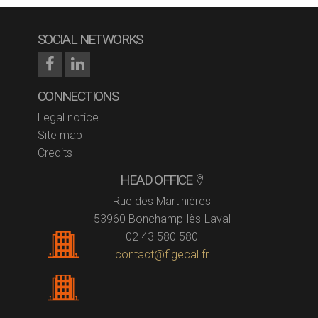
SOCIAL NETWORKS
CONNECTIONS
Legal notice
Site map
Credits
HEAD OFFICE
Rue des Martinières
53960 Bonchamp-lès-Laval
02 43 580 580
contact@figecal.fr