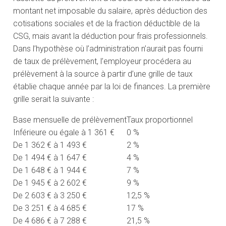
montant net imposable du salaire, après déduction des
cotisations sociales et de la fraction déductible de la
CSG, mais avant la déduction pour frais professionnels.
Dans l’hypothèse où l’administration n’aurait pas fourni
de taux de prélèvement, l’employeur procédera au
prélèvement à la source à partir d’une grille de taux
établie chaque année par la loi de finances. La première
grille serait la suivante :
Base mensuelle de prélèvement
Taux proportionnel
Inférieure ou égale à 1 361 €
0 %
De 1 362 € à 1 493 €
2 %
De 1 494 € à 1 647 €
4 %
De 1 648 € à 1 944 €
7 %
De 1 945 € à 2 602 €
9 %
De 2 603 € à 3 250 €
12,5 %
De 3 251 € à 4 685 €
17 %
De 4 686 € à 7 288 €
21,5 %