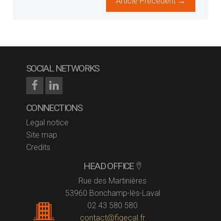
Article Précedent →
SOCIAL NETWORKS
CONNECTIONS
Legal notice
Site map
Credits
HEAD OFFICE
Rue des Martinières
53960 Bonchamp-lès-Laval
02 43 580 580
contact@figecal.fr