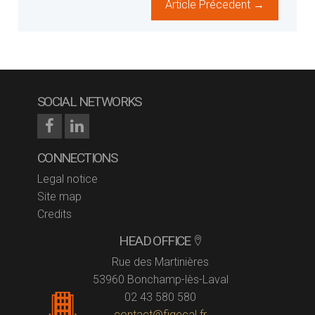
Article Précedent →
SOCIAL NETWORKS
CONNECTIONS
Legal notice
Site map
Credits
HEAD OFFICE
Rue des Martinières
53960 Bonchamp-lès-Laval
02 43 580 580
contact@figecal.fr