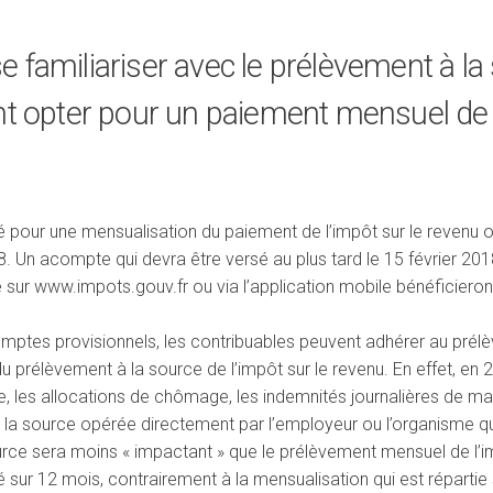
familiariser avec le prélèvement à la 
t opter pour un paiement mensuel de l
é pour une mensualisation du paiement de l’impôt sur le revenu on
 Un acompte qui devra être versé au plus tard le 15 février 201
 sur www.impots.gouv.fr ou via l’application mobile bénéficieron
comptes provisionnels, les contribuables peuvent adhérer au pr
du prélèvement à la source de l’impôt sur le revenu. En effet, en
, les allocations de chômage, les indemnités journalières de mala
 à la source opérée directement par l’employeur ou l’organisme qu
rce sera moins « impactant » que le prélèvement mensuel de l’imp
 sur 12 mois, contrairement à la mensualisation qui est répartie