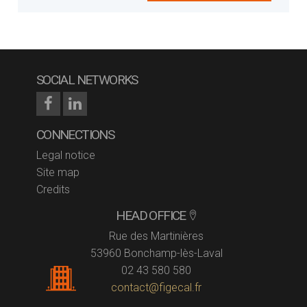
SOCIAL NETWORKS
CONNECTIONS
Legal notice
Site map
Credits
HEAD OFFICE
Rue des Martinières
53960 Bonchamp-lès-Laval
02 43 580 580
contact@figecal.fr