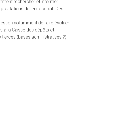
mment rechercher et informer
s prestations de leur contrat. Des
question notamment de faire évoluer
urs à la Caisse des dépôts et
ierces (bases administratives ?)