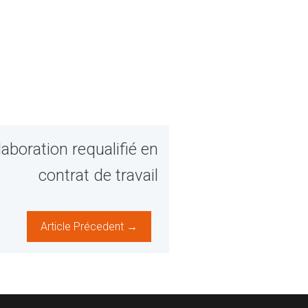
laboration requalifié en
contrat de travail
Article Précedent →