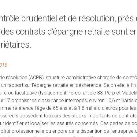
ntrôle prudentiel et de résolution, près 
des contrats d’épargne retraite sont en
riétaires.
2018
t de résolution (ACPR), structure administrative chargée de contr
 rapport sur l’épargne retraite en déshérence. Selon elle, à fin 
re ou facultative (typiquement Perco, article 83, Perp et Madeli
ur 17 organismes d’assurance interrogés, environ 10,6 milliards 
 comme référence l’âge de 65 ans et à 1,8 milliard d’euros pour le
ssureurs possèdent toujours des stocks importants de contrats «
r identifier et localiser les assurés concernés. Ces pertes de co
ilité professionnelle ou encore de la disparition de l’entreprise c