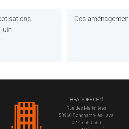
cotisations
Des aménagements
 juin
HEAD OFFICE
Rue des Martinières
53960 Bonchamp-lès-Laval
02 43 580 580