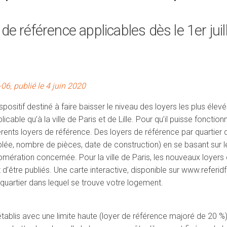
 référence applicables dès le 1er juille
06, publié le 4 juin 2020
ositif destiné à faire baisser le niveau des loyers les plus élev
icable qu’à la ville de Paris et de Lille. Pour qu’il puisse fonctionn
ents loyers de référence. Des loyers de référence par quartier q
ée, nombre de pièces, date de construction) en se basant sur l
omération concernée. Pour la ville de Paris, les nouveaux loyers
nt d’être publiés. Une carte interactive, disponible sur www.refer
u quartier dans lequel se trouve votre logement.
établis avec une limite haute (loyer de référence majoré de 20 %)