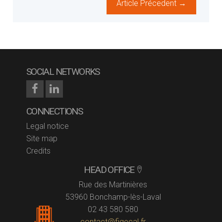
Article Précedent →
SOCIAL NETWORKS
CONNECTIONS
Legal notice
Site map
Credits
HEAD OFFICE
Rue des Martinières
53960 Bonchamp-lès-Laval
02 43 580 580
contact@figecal.fr