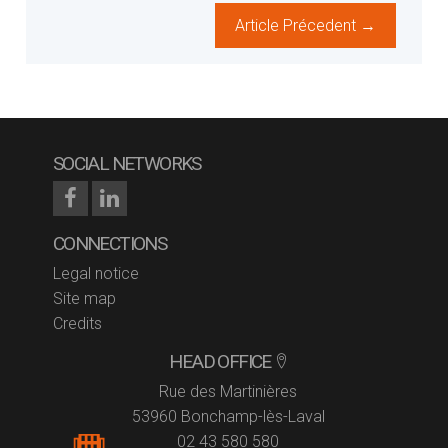
Article Précedent →
SOCIAL NETWORKS
CONNECTIONS
Legal notice
Site map
Credits
HEAD OFFICE
Rue des Martinières
53960 Bonchamp-lès-Laval
02 43 580 580